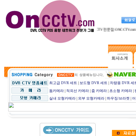
CCTV전문점 ONCCTV.com
최고급 DVR 세트
|
보드형 DVR 세트
|
차량용 DVR 세
돔카메라
|
적외선 카메라
|
줌 카메라
|
초소형 카메라
|
실내 모형카메라
|
외부 모형카메라
|
하우징/브라켓
|
어