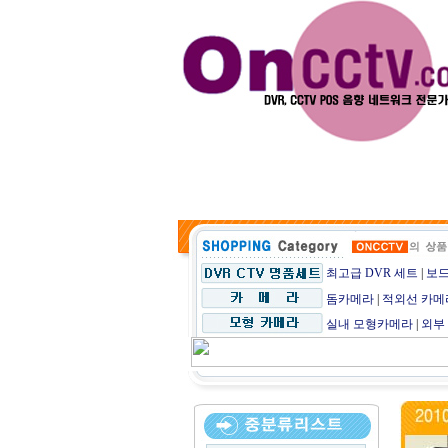
CCT
최고급 DVR 세트
|
보드
돔카메라
|
적외선 카메
실내 모형카메라
|
외부