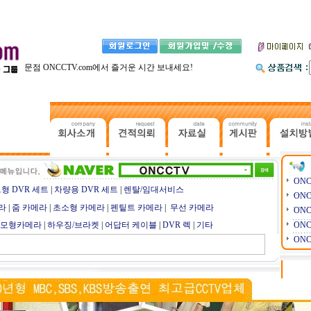
V전문점 ONCCTV.com에서 즐거운 시간 보내세요!
ON
형 DVR 세트
|
차량용 DVR 세트
|
렌탈/임대서비스
ON
라
|
줌 카메라
|
초소형 카메라
|
펜팉트 카메라
|
무선 카메라
ON
 모형카메라
|
하우징/브라켓
|
어답터 케이블
|
DVR 렉
|
기타
ON
ON